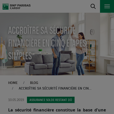
ACCROÎTRE SA SÉCURITÉ
FINANCIÈRE EN CINQ ÉTAPES
SIMPLES
HOME
BLOG
ACCROÎTRE SA SÉCURITÉ FINANCIÈRE EN CINQ ÉTAPES SIMPLES
10.05.2019
ASSURANCE SOLDE RESTANT DÛ
La sécurité financière constitue la base d'une