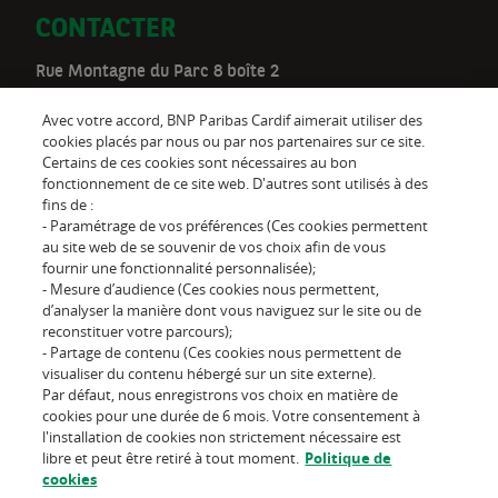
CONTACTER
Rue Montagne du Parc 8 boîte 2
1000 Bruxelles
Avec votre accord, BNP Paribas Cardif aimerait utiliser des
Téléphone:
02 528 00 03
cookies placés par nous ou par nos partenaires sur ce site.
Certains de ces cookies sont nécessaires au bon
be.customer@cardif.be
fonctionnement de ce site web. D'autres sont utilisés à des
fins de :
- Paramétrage de vos préférences (Ces cookies permettent
au site web de se souvenir de vos choix afin de vous
Suivez-nous sur
fournir une fonctionnalité personnalisée);
- Mesure d’audience (Ces cookies nous permettent,
d’analyser la manière dont vous naviguez sur le site ou de
reconstituer votre parcours);
- Partage de contenu (Ces cookies nous permettent de
visualiser du contenu hébergé sur un site externe).
Par défaut, nous enregistrons vos choix en matière de
L'assureur d'un monde qui
cookies pour une durée de 6 mois. Votre consentement à
change
l'installation de cookies non strictement nécessaire est
libre et peut être retiré à tout moment.
Politique de
cookies
Conditions d'utilisation du site