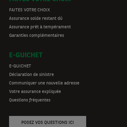
D
o
FAITES VOTRE CHOIX
Assurance solde restant dû
o
Assurance prêt à tempérament
r
Garanties complémentaires
m
E-GUICHET
a
t
E-GUICHET
Déclaration de sinistre
n
Communiquer une nouvelle adresse
a
Votre assurance expliquée
v
Questions fréquentes
POSEZ VOS QUESTIONS ICI