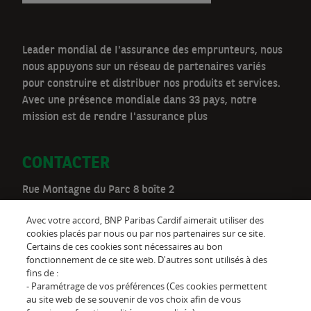
Leader mondial de I'assurance des emprunteurs, nous
nous appuyons sur un réseau de partenaires variés
pour construire et distribuer nos produits et services.
Avec une présence mondiale dans 33 pays, notre
mission est de rendre I'assurance plus
CONTACTER
Rue Montagne du Parc 8 boîte 2
1000 Bruxelles
Avec votre accord, BNP Paribas Cardif aimerait utiliser des
Téléphone:
02 528 00 03
cookies placés par nous ou par nos partenaires sur ce site.
Certains de ces cookies sont nécessaires au bon
be.customer@cardif.be
fonctionnement de ce site web. D'autres sont utilisés à des
fins de :
- Paramétrage de vos préférences (Ces cookies permettent
au site web de se souvenir de vos choix afin de vous
Suivez-nous sur