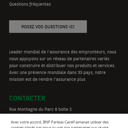
v
Questions fréquentes
POSEZ VOS QUESTIONS ICI
Leader mondial de I'assurance des emprunteurs, nous
nous appuyons sur un réseau de partenaires variés
pour construire et distribuer nos produits et services.
Avec une présence mondiale dans 33 pays, notre
mission est de rendre I'assurance plus
CONTACTER
Rue Montagne du Parc 8 boîte 2
1000 Bruxelles
Avec votre accord, BNP Paribas Cardif aimerait utiliser des
Téléphone:
02 528 00 03
cookies placés par nous ou par nos partenaires sur ce site.