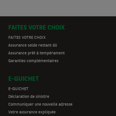
D
FAITES VOTRE CHOIX
o
FAITES VOTRE CHOIX
Assurance solde restant dû
o
Assurance prêt à tempérament
r
Garanties complémentaires
m
E-GUICHET
a
t
E-GUICHET
Déclaration de sinistre
n
Communiquer une nouvelle adresse
a
Votre assurance expliquée