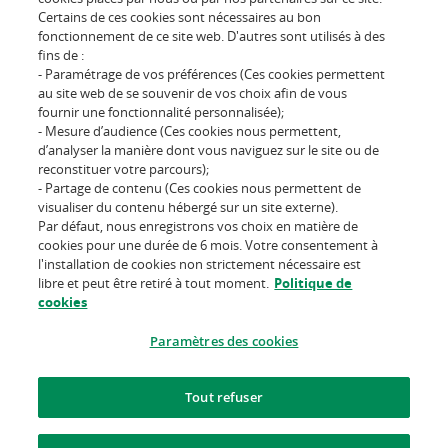
Certains de ces cookies sont nécessaires au bon
be.customer@cardif.be
fonctionnement de ce site web. D'autres sont utilisés à des
fins de :
- Paramétrage de vos préférences (Ces cookies permettent
au site web de se souvenir de vos choix afin de vous
Suivez-nous sur
fournir une fonctionnalité personnalisée);
- Mesure d’audience (Ces cookies nous permettent,
d’analyser la manière dont vous naviguez sur le site ou de
reconstituer votre parcours);
- Partage de contenu (Ces cookies nous permettent de
visualiser du contenu hébergé sur un site externe).
Par défaut, nous enregistrons vos choix en matière de
L'assureur d'un monde qui
cookies pour une durée de 6 mois. Votre consentement à
change
l'installation de cookies non strictement nécessaire est
libre et peut être retiré à tout moment.
Politique de
cookies
Conditions d'utilisation du site
Politique des cookies
Paramètres des cookies
Informations juridiques
Tout refuser
Protection des données