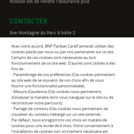
mission est de rendre I'assurance plus
CONTACTER
Rue Montagne du Parc 8 boîte 2
1000 Bruxelles
Avec votre accord, BNP Paribas Cardif aimerait utiliser des
Téléphone:
02 528 00 03
cookies placés par nous ou par nos partenaires sur ce site.
Certains de ces cookies sont nécessaires au bon
be.customer@cardif.be
fonctionnement de ce site web. D'autres sont utilisés à des
fins de :
- Paramétrage de vos préférences (Ces cookies permettent
au site web de se souvenir de vos choix afin de vous
Suivez-nous sur
fournir une fonctionnalité personnalisée);
- Mesure d’audience (Ces cookies nous permettent,
d’analyser la manière dont vous naviguez sur le site ou de
reconstituer votre parcours);
- Partage de contenu (Ces cookies nous permettent de
visualiser du contenu hébergé sur un site externe).
Par défaut, nous enregistrons vos choix en matière de
L'assureur d'un monde qui
cookies pour une durée de 6 mois. Votre consentement à
change
l'installation de cookies non strictement nécessaire est