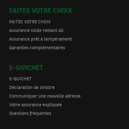
D
FAITES VOTRE CHOIX
o
FAITES VOTRE CHOIX
Assurance solde restant dû
o
Assurance prêt à tempérament
r
Garanties complémentaires
m
E-GUICHET
a
t
E-GUICHET
Déclaration de sinistre
n
Communiquer une nouvelle adresse
a
Votre assurance expliquée
v
Questions fréquentes