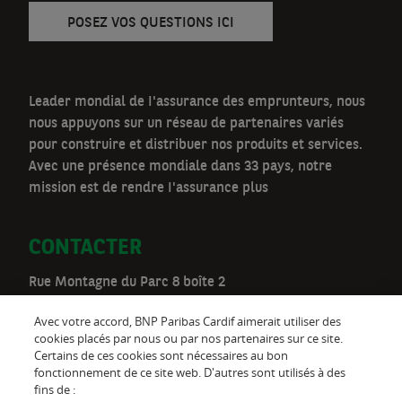
POSEZ VOS QUESTIONS ICI
Leader mondial de I'assurance des emprunteurs, nous
nous appuyons sur un réseau de partenaires variés
pour construire et distribuer nos produits et services.
Avec une présence mondiale dans 33 pays, notre
mission est de rendre I'assurance plus
CONTACTER
Rue Montagne du Parc 8 boîte 2
1000 Bruxelles
Avec votre accord, BNP Paribas Cardif aimerait utiliser des
Téléphone:
02 528 00 03
cookies placés par nous ou par nos partenaires sur ce site.
Certains de ces cookies sont nécessaires au bon
be.customer@cardif.be
fonctionnement de ce site web. D'autres sont utilisés à des
fins de :