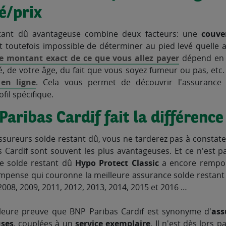
é/prix
tant dû avantageuse combine deux facteurs: une
couve
est toutefois impossible de déterminer au pied levé quelle
e montant exact de ce que vous allez payer
dépend en e
, de votre âge, du fait que vous soyez fumeur ou pas, etc. I
 en ligne
. Cela vous permet de découvrir l'assurance 
fil spécifique.
aribas Cardif fait la différence
ssureurs solde restant dû, vous ne tarderez pas à constate
Cardif sont souvent les plus avantageuses. Et ce n'est pas
ce solde restant dû
Hypo Protect Classic
a encore rempo
mpense qui couronne la meilleure assurance solde restan
2008, 2009, 2011, 2012, 2013, 2014, 2015 et 2016 …
lleure preuve que BNP Paribas Cardif est synonyme d'
ass
ses
, couplées à un
service exemplaire
. Il n'est dès lors