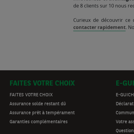
de 8 clients sur 10 nous r
Curieux de découvrir ce
contacter rapidement
. N
D
FAITES VOTRE CHOIX
E-GU
o
FAITES VOTRE CHOIX
E-GUICH
Assurance solde restant dû
Déclarat
o
Assurance prêt à tempérament
Communi
r
Garanties complémentaires
Votre as
m
Question