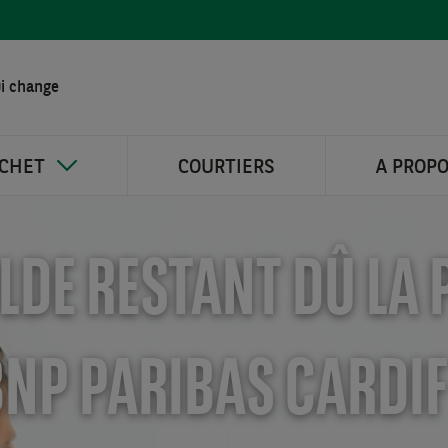
i change
ICHET
COURTIERS
A PROP
LDE RESTANT DÛ LA 
BNP PARIBAS CARDI