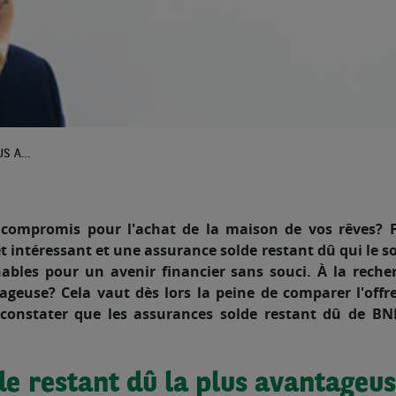
L'ASSURANCE SOLDE RESTANT DÛ LA PLUS AVANTAGEUSE : BNP PARIBAS CARDIF ARRIVE EN TÊTE !
 compromis pour l'achat de la maison de vos rêves? Fél
t intéressant et une assurance solde restant dû qui le s
ables pour un avenir financier sans souci. À la reche
ageuse? Cela vaut dès lors la peine de comparer l'offre
constater que les assurances solde restant dû de BNP
e restant dû la plus avantageus