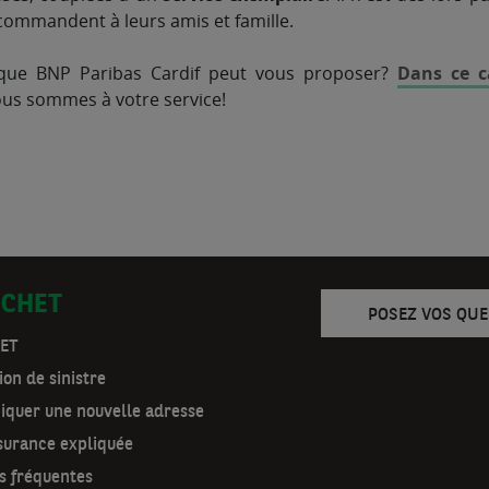
ecommandent à leurs amis et famille.
 que BNP Paribas Cardif peut vous proposer?
Dans ce c
ous sommes à votre service!
ICHET
POSEZ VOS QUE
ET
ion de sinistre
quer une nouvelle adresse
surance expliquée
s fréquentes