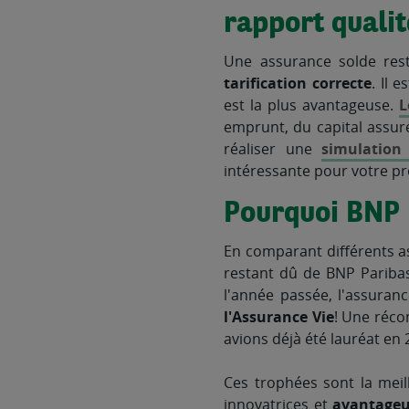
rapport qualit
Une assurance solde res
tarification correcte
. Il 
est la plus avantageuse.
L
emprunt, du capital assuré
réaliser une
simulation
intéressante pour votre pro
Pourquoi BNP P
En comparant différents a
restant dû de BNP Paribas 
l'année passée, l'assuran
l'Assurance Vie
! Une réco
avions déjà été lauréat en 
Ces trophées sont la mei
innovatrices et
avantageu