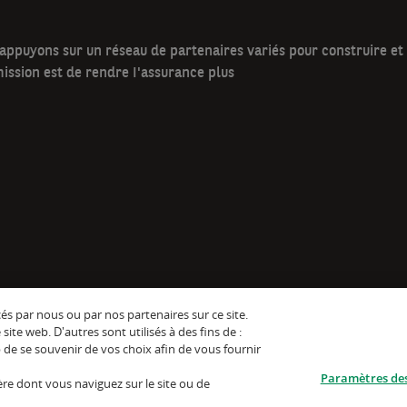
ppuyons sur un réseau de partenaires variés pour construire et d
ission est de rendre I'assurance plus
cés par nous ou par nos partenaires sur ce site.
te web. D'autres sont utilisés à des fins de :
de se souvenir de vos choix afin de vous fournir
Paramètres des
re dont vous naviguez sur le site ou de