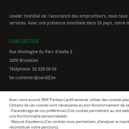
a
Leader mondial de I'assurance des emprunteurs, nous nous a
t
services. Avec une présence mondiale dans 33 pays, notre m
n
CONTACTER
a
Rue Montagne du Parc 8 boîte 2
v
1000 Bruxelles
Téléphone:
02 528 00 03
be.customer@cardif.be
Suivez-nous sur
Avec votre accord, BNP Paribas Cardif aimerait utiliser des cookies pla
Certains de ces cookies sont nécessaires au bon fonctionnement de ce si
- Paramétrage de vos préférences (Ces cookies permettent au site web 
une fonctionnalité personnalisée);
- Mesure d’audience (Ces cookies nous permettent, d’analyser la maniè
reconstituer votre parcours);