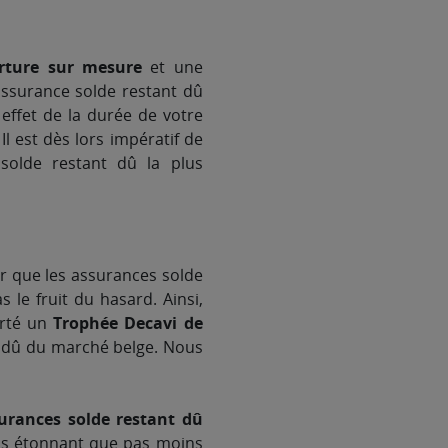
rture sur mesure
et une
 assurance solde restant dû
ffet de la durée de votre
l est dès lors impératif de
solde restant dû la plus
r que les assurances solde
 le fruit du hasard. Ainsi,
rté un
Trophée Decavi de
t dû du marché belge. Nous
urances solde restant dû
 pas étonnant que pas moins