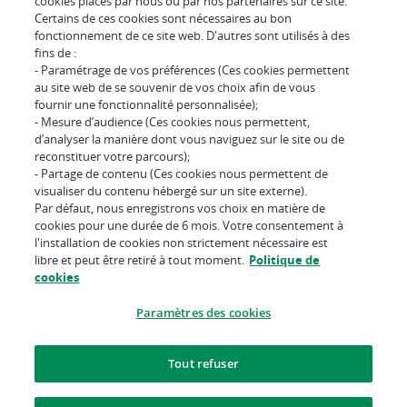
cookies placés par nous ou par nos partenaires sur ce site.
Certains de ces cookies sont nécessaires au bon
be.customer@cardif.be
fonctionnement de ce site web. D'autres sont utilisés à des
fins de :
- Paramétrage de vos préférences (Ces cookies permettent
au site web de se souvenir de vos choix afin de vous
Suivez-nous sur
fournir une fonctionnalité personnalisée);
- Mesure d’audience (Ces cookies nous permettent,
d’analyser la manière dont vous naviguez sur le site ou de
reconstituer votre parcours);
- Partage de contenu (Ces cookies nous permettent de
visualiser du contenu hébergé sur un site externe).
Par défaut, nous enregistrons vos choix en matière de
L'assureur d'un monde qui
cookies pour une durée de 6 mois. Votre consentement à
change
l'installation de cookies non strictement nécessaire est
libre et peut être retiré à tout moment.
Politique de
cookies
Conditions d'utilisation du site
Politique des cookies
Paramètres des cookies
Informations juridiques
Tout refuser
Protection des données