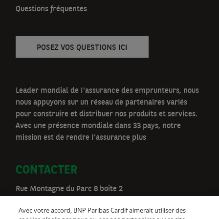
v
Questions fréquentes
POSEZ VOS QUESTIONS ICI
Leader mondial de I'assurance des emprunteurs, nous
nous appuyons sur un réseau de partenaires variés
pour construire et distribuer nos produits et services.
Avec une présence mondiale dans 33 pays, notre
mission est de rendre I'assurance plus
CONTACTER
Rue Montagne du Parc 8 boîte 2
1000 Bruxelles
Avec votre accord, BNP Paribas Cardif aimerait utiliser des
Téléphone:
02 528 00 03