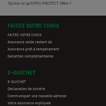
‘Qu’est-ce qu’HYPO PROTECT 2Win ?
D
FAITES VOTRE CHOIX
o
FAITES VOTRE CHOIX
Assurance solde restant dû
o
Assurance prêt à tempérament
r
Garanties complémentaires
m
E-GUICHET
a
t
E-GUICHET
Déclaration de sinistre
n
Communiquer une nouvelle adresse
a
Votre assurance expliquée