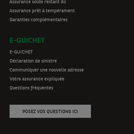
Assurance solde restant dû
o
Assurance prêt à tempérament
r
Garanties complémentaires
m
E-GUICHET
a
t
E-GUICHET
Déclaration de sinistre
n
Communiquer une nouvelle adresse
a
Votre assurance expliquée
v
Questions fréquentes
POSEZ VOS QUESTIONS ICI