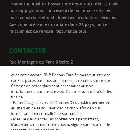
Leader mondial de I'assurance des emprunteurs, nous
nous appuyons sur un réseau de partenaires variés
pour construire et distribuer nos produits et services.
Avec une présence mondiale dans 33 pays, notre
mission est de rendre I'assurance plus
CONTACTER
Rue Montagne du Parc 8 boîte 2
1000 Bruxelles
Avec votre accord, BNP Paribas Cardif aimerait utiliser des
Téléphone:
02 528 00 03
cookies placés par nous ou par nos partenaires sur ce site.
Certains de ces cookies sont nécessaires au bon
be.customer@cardif.be
fonctionnement de ce site web. D'autres sont utilisés à des
fins de :
- Paramétrage de vos préférences (Ces cookies permettent
au site web de se souvenir de vos choix afin de vous
Suivez-nous sur
fournir une fonctionnalité personnalisée);
- Mesure d’audience (Ces cookies nous permettent,
d’analyser la manière dont vous naviguez sur le site ou de