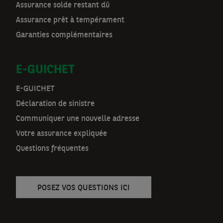
Assurance solde restant dû
o
Assurance prêt à tempérament
r
Garanties complémentaires
m
E-GUICHET
a
t
E-GUICHET
Déclaration de sinistre
n
Communiquer une nouvelle adresse
a
Votre assurance expliquée
v
Questions fréquentes
POSEZ VOS QUESTIONS ICI