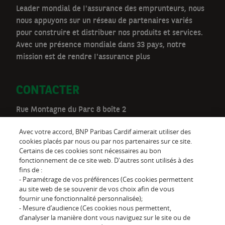
Leader mondial de I'assurance des emprunteurs, nous
nous appuyons sur un réseau de partenaires variés
pour construire et distribuer nos produits et services.
Avec une présence mondiale dans 33 pays, notre
mission est de rendre I'assurance plus
CONTACTER
Rue Montagne du Parc 8 boîte 2
1000 Bruxelles
Avec votre accord, BNP Paribas Cardif aimerait utiliser des
Téléphone:
02 528 00 03
cookies placés par nous ou par nos partenaires sur ce site.
Certains de ces cookies sont nécessaires au bon
be.customer@cardif.be
fonctionnement de ce site web. D'autres sont utilisés à des
fins de :
- Paramétrage de vos préférences (Ces cookies permettent
au site web de se souvenir de vos choix afin de vous
Suivez-nous sur
fournir une fonctionnalité personnalisée);
- Mesure d’audience (Ces cookies nous permettent,
d’analyser la manière dont vous naviguez sur le site ou de