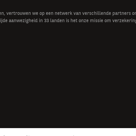
gen, vertrouwen we op een netwerk van verschillende partners 
ijde aanwezigheid in 33 landen is het onze missie om verzekerin