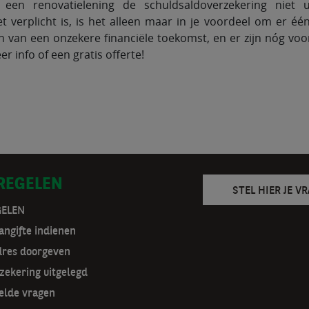
 een renovatielening de schuldsaldoverzekering niet
et verplicht is, is het alleen maar in je voordeel om er é
en van een onzekere financiële toekomst, en er zijn nóg v
r info of een gratis offerte!
 REGELEN
STEL HIER JE V
GELEN
ngifte indienen
dres doorgeven
zekering uitgelegd
elde vragen