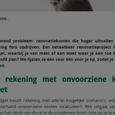
EEN RENOVATIEBUDGET OPSTELLEN: WAARMEE REKENING HOUDEN?
erend probleem: renovatiekosten die hoger uitvalle
ing fors opdrijven. Een betaalbaar renovatieprojec
dget, waarbij je van meet af aan weet waar je aan toe 
oofd zien? We lijsten ze één voor één voor je op, zodat 
an.
 rekening met onvoorziene k
et
get houdt rekening met allerlei mogelijke scenario’s, oo
oorhand onvoorziene kosten incalculeert. Wie uitgaat v
op het einde van de rit in de problemen komt. Hoe ga je te