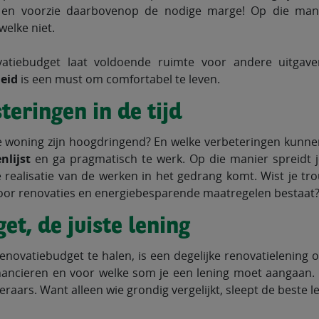
s en voorzie daarbovenop de nodige marge! Op die man
welke niet.
ovatiebudget laat voldoende ruimte voor andere uitgav
heid
is een must om comfortabel te leven.
teringen in de tijd
 woning zijn hoogdringend? En welke verbeteringen kunne
enlijst
en ga pragmatisch te werk. Op die manier spreidt j
e realisatie van de werken in het gedrang komt. Wist je t
oor renovaties en energiebesparende maatregelen bestaat
et, de juiste lening
ovatiebudget te halen, is een degelijke renovatielening on
inancieren en voor welke som je een lening moet aangaan. 
eraars. Want alleen wie grondig vergelijkt, sleept de beste l