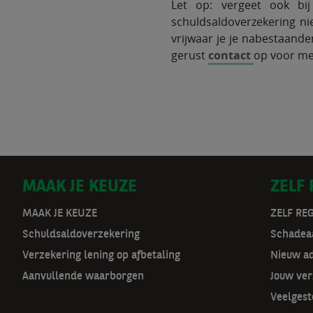
Let op: vergeet ook bij
schuldsaldoverzekering ni
vrijwaar je je nabestaand
gerust
contact
op voor mee
D
MAAK JE KEUZE
ZELF
o
MAAK JE KEUZE
ZELF RE
Schuldsaldoverzekering
Schadeaa
o
Verzekering lening op afbetaling
Nieuw a
r
Aanvullende waarborgen
Jouw ver
m
Veelgest