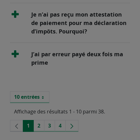
Je n’ai pas reçu mon attestation
de paiement pour ma déclaration
d’impôts. Pourquoi?
J’ai par erreur payé deux fois ma
prime
10 entrées
Par page
Affichage des résultats 1 - 10 parmi 38.
Page
1
2
3
4
Prochaine
Page
Page
Page
Page
Précédente
Page