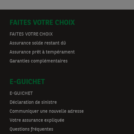
D
FAITES VOTRE CHOIX
o
FAITES VOTRE CHOIX
Assurance solde restant dû
o
Assurance prêt à tempérament
r
Garanties complémentaires
m
E-GUICHET
a
t
E-GUICHET
Déclaration de sinistre
n
Communiquer une nouvelle adresse
a
Votre assurance expliquée
v
Questions fréquentes