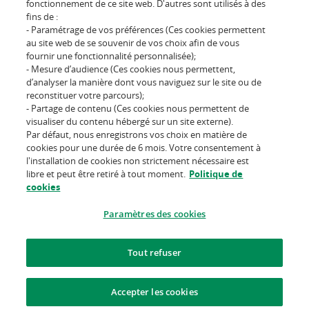
fonctionnement de ce site web. D'autres sont utilisés à des
fins de :
- Paramétrage de vos préférences (Ces cookies permettent
au site web de se souvenir de vos choix afin de vous
Suivez-nous sur
fournir une fonctionnalité personnalisée);
- Mesure d’audience (Ces cookies nous permettent,
d’analyser la manière dont vous naviguez sur le site ou de
reconstituer votre parcours);
- Partage de contenu (Ces cookies nous permettent de
visualiser du contenu hébergé sur un site externe).
Par défaut, nous enregistrons vos choix en matière de
L'assureur d'un monde qui
cookies pour une durée de 6 mois. Votre consentement à
change
l'installation de cookies non strictement nécessaire est
libre et peut être retiré à tout moment.
Politique de
cookies
Conditions d'utilisation du site
Politique des cookies
Paramètres des cookies
Informations juridiques
Tout refuser
Protection des données
Accepter les cookies