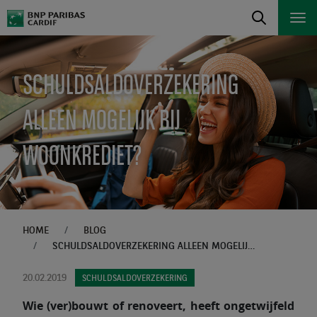
SCHULDSALDOVERZEKERING
ALLEEN MOGELIJK BIJ
WOONKREDIET?
HOME
BLOG
SCHULDSALDOVERZEKERING ALLEEN MOGELIJK BIJ WOONKREDIET?
20.02.2019
SCHULDSALDOVERZEKERING
Wie (ver)bouwt of renoveert, heeft ongetwijfeld