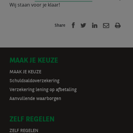
Wij staan voor je klaar!
Share
D
MAAK JE KEUZE
o
MAAK JE KEUZE
Schuldsaldoverzekering
o
Verzekering lening op afbetaling
r
Aanvullende waarborgen
m
ZELF REGELEN
a
ZELF REGELEN