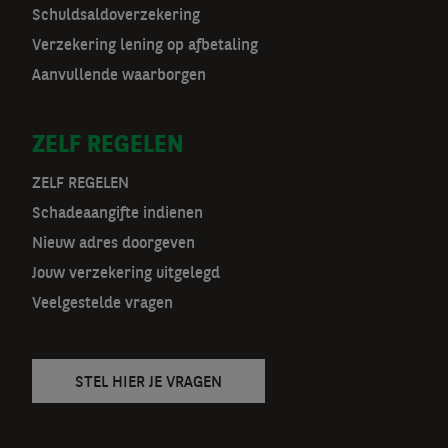
Schuldsaldoverzekering
o
Verzekering lening op afbetaling
r
Aanvullende waarborgen
m
ZELF REGELEN
a
t
ZELF REGELEN
Schadeaangifte indienen
n
Nieuw adres doorgeven
a
Jouw verzekering uitgelegd
v
Veelgestelde vragen
STEL HIER JE VRAGEN