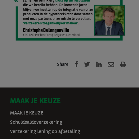
Share
D
MAAK JE KEUZE
o
MAAK JE KEUZE
Schuldsaldoverzekering
o
Verzekering lening op afbetaling