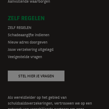
r
Aanvullende waarborgen
m
ZELF REGELEN
a
t
ZELF REGELEN
Schadeaangifte indienen
n
Nieuw adres doorgeven
a
Jouw verzekering uitgelegd
v
Veelgestelde vragen
STEL HIER JE VRAGEN
Als wereldleider op het gebied van
schuldsaldoverzekeringen, vertrouwen we op een