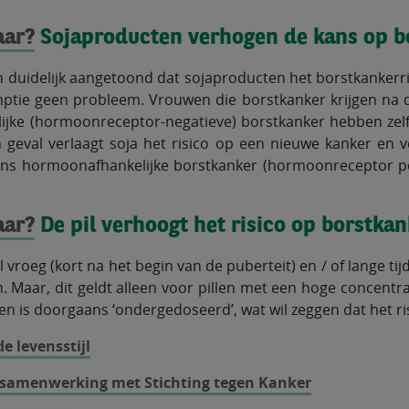
aar?
Sojaproducten verhogen de kans op b
 duidelijk aangetoond dat sojaproducten het borstkankerri
mptie geen probleem. Vrouwen die borstkanker krijgen n
ijke (hormoonreceptor-negatieve) borstkanker hebben zelf
 geval verlaagt soja het risico op een nieuwe kanker en 
ens hormoonafhankelijke borstkanker (hormoonreceptor pos
aar?
De pil verhoogt het risico op borstkan
il vroeg (kort na het begin van de puberteit) en / of lange ti
 Maar, dit geldt alleen voor pillen met een hoge concentr
en is doorgaans ‘ondergedoseerd’, wat wil zeggen dat het ris
e levensstijl
 samenwerking met Stichting tegen Kanker