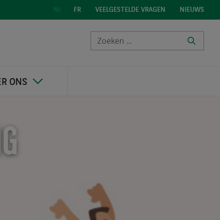
VEELGESTELDE VRAGEN
NIEUWS
NL
FR
ER ONS
NG