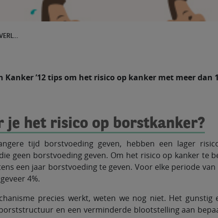
TIP 8: VOOR VROUWEN: BORSTVOEDING VERLAAGT HET KANKERRISICO
 Kanker ’12 tips om het risico op kanker met meer dan 1
 je het risico op borstkanker?
ngere tijd borstvoeding geven, hebben een lager risic
ie geen borstvoeding geven. Om het risico op kanker te b
ens een jaar borstvoeding te geven. Voor elke periode va
ngeveer 4%.
anisme precies werkt, weten we nog niet. Het gunstig ef
 borststructuur en een verminderde blootstelling aan bep