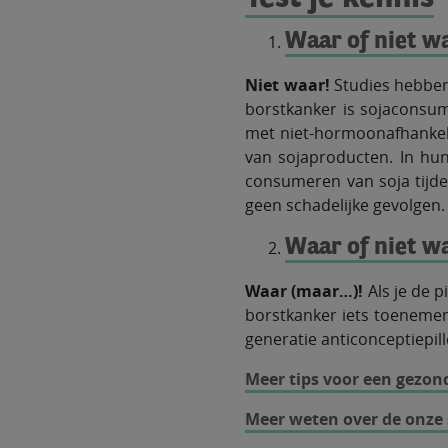
Waar of niet w
Niet waar!
Studies hebben
borstkanker is sojaconsu
met niet-hormoonafhankel
van sojaproducten. In hun
consumeren van soja tijd
geen schadelijke gevolgen.
Waar of niet w
Waar (maar…)!
Als je de p
borstkanker iets toenemen.
generatie anticonceptiepill
Meer tips voor een gezond
Meer weten over de onze