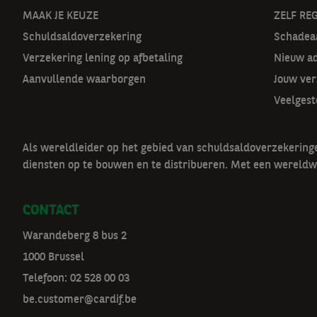
o
MAAK JE KEUZE
ZELF RE
Schuldsaldoverzekering
Schadeaa
o
Verzekering lening op afbetaling
Nieuw a
r
Aanvullende waarborgen
Jouw ver
m
Veelgest
a
Als wereldleider op het gebied van schuldsaldoverzekerin
t
diensten op te bouwen en te distribueren. Met een wereldw
n
CONTACT
a
Warandeberg 8 bus 2
v
1000 Brussel
Telefoon:
02 528 00 03
be.customer@cardif.be