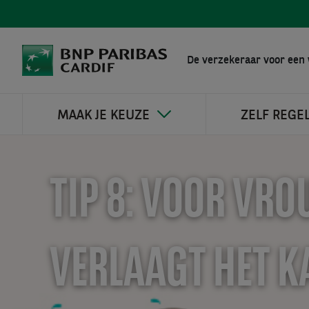
De verzekeraar voor een 
MAAK JE KEUZE
ZELF REGE
TIP 8: VOOR VR
VERLAAGT HET K