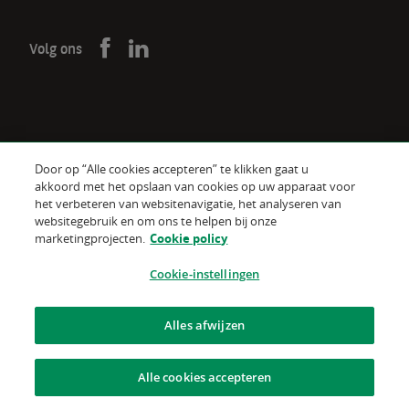
Volg ons
Door op “Alle cookies accepteren” te klikken gaat u
De verzekeraar voor een wereld
akkoord met het opslaan van cookies op uw apparaat voor
in verandering
het verbeteren van websitenavigatie, het analyseren van
websitegebruik en om ons te helpen bij onze
marketingprojecten.
Cookie policy
Gebruiksvoorwaarden van de website
Cookie policy
Cookie-instellingen
Juridische informatie
Alles afwijzen
Gegevensbescherming
Alle cookies accepteren