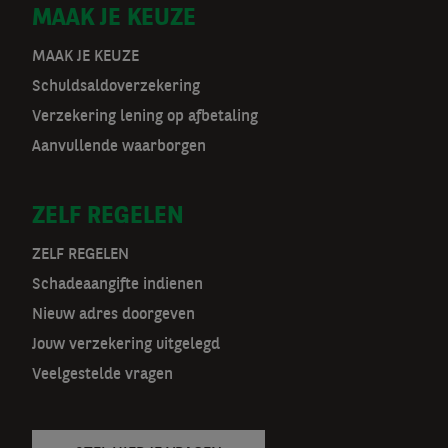
D
MAAK JE KEUZE
o
MAAK JE KEUZE
Schuldsaldoverzekering
o
Verzekering lening op afbetaling
r
Aanvullende waarborgen
m
ZELF REGELEN
a
t
ZELF REGELEN
Schadeaangifte indienen
n
Nieuw adres doorgeven
a
Jouw verzekering uitgelegd
v
Veelgestelde vragen