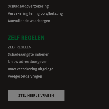
o
Schuldsaldoverzekering
o
Verzekering lening op afbetaling
r
Aanvullende waarborgen
m
ZELF REGELEN
a
t
ZELF REGELEN
Schadeaangifte indienen
n
Nieuw adres doorgeven
a
Jouw verzekering uitgelegd
v
Veelgestelde vragen
STEL HIER JE VRAGEN