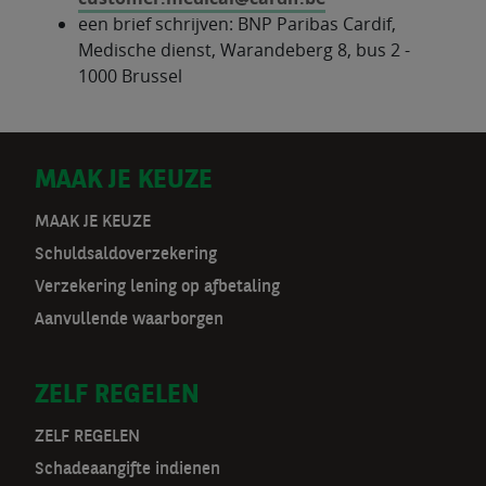
een brief schrijven: BNP Paribas Cardif,
Medische dienst, Warandeberg 8, bus 2 -
1000 Brussel
D
MAAK JE KEUZE
o
MAAK JE KEUZE
Schuldsaldoverzekering
o
Verzekering lening op afbetaling
r
Aanvullende waarborgen
m
ZELF REGELEN
a
t
ZELF REGELEN
Schadeaangifte indienen