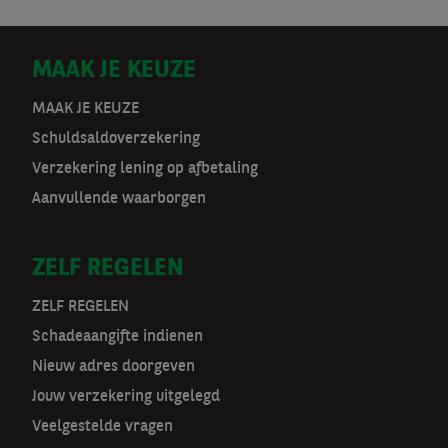
D
MAAK JE KEUZE
o
MAAK JE KEUZE
Schuldsaldoverzekering
o
Verzekering lening op afbetaling
r
Aanvullende waarborgen
m
ZELF REGELEN
a
t
ZELF REGELEN
Schadeaangifte indienen
n
Nieuw adres doorgeven
a
Jouw verzekering uitgelegd
v
Veelgestelde vragen