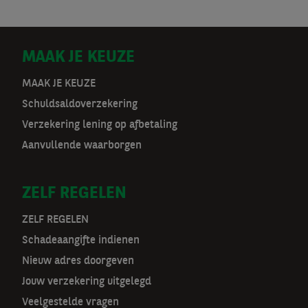
D
MAAK JE KEUZE
o
MAAK JE KEUZE
Schuldsaldoverzekering
o
Verzekering lening op afbetaling
r
Aanvullende waarborgen
m
ZELF REGELEN
a
t
ZELF REGELEN
Schadeaangifte indienen
n
Nieuw adres doorgeven
a
Jouw verzekering uitgelegd
Veelgestelde vragen