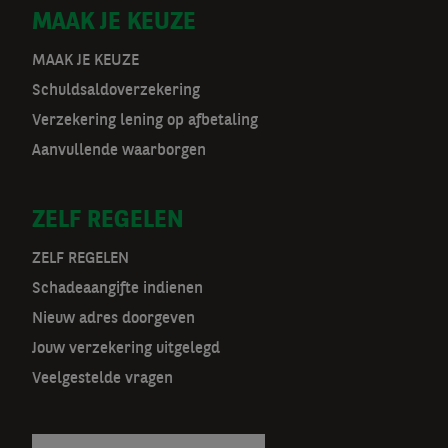
D
MAAK JE KEUZE
o
MAAK JE KEUZE
Schuldsaldoverzekering
o
Verzekering lening op afbetaling
r
Aanvullende waarborgen
m
ZELF REGELEN
a
t
ZELF REGELEN
Schadeaangifte indienen
n
Nieuw adres doorgeven
a
Jouw verzekering uitgelegd
v
Veelgestelde vragen