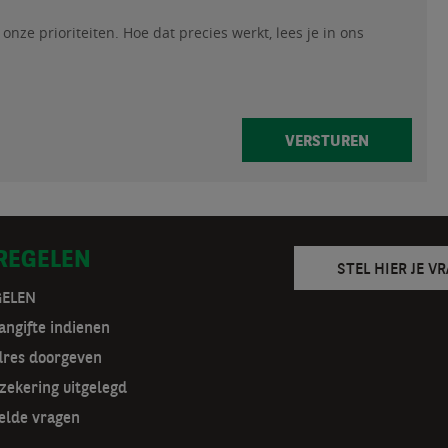
ze prioriteiten. Hoe dat precies werkt, lees je in ons
van onze prioriteiten. Hoe dat precies werkt, lees je in on
VERSTUREN
 REGELEN
STEL HIER JE V
GELEN
ngifte indienen
dres doorgeven
zekering uitgelegd
elde vragen