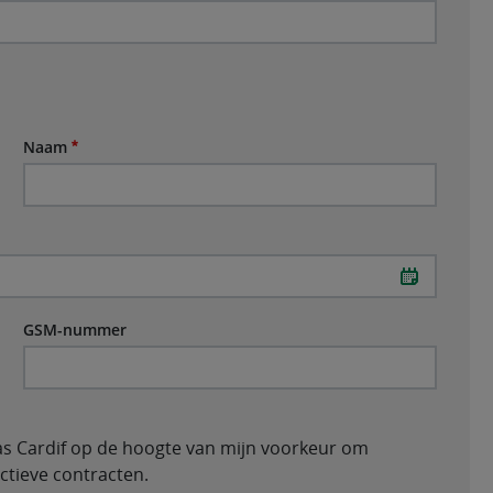
Naam
Naam
Vereist
GSM-nummer
GSM-nummer
bas Cardif op de hoogte van mijn voorkeur om
ctieve contracten.