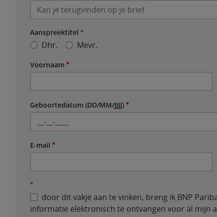
Identificatienummer
Vereist
Aanspreektitel
Dhr.
Mevr.
Aanspreektitel
Vereist
Voornaam
Voornaam
Vereist
Geboortedatum (DD/MM/JJJJ)
Geboortedatum (DD/MM/JJJJ)
Vereist
E-mail
E-mail
Vereist
door dit vakje aan te vinken, breng ik BNP Pari
informatie elektronisch te ontvangen voor al mijn a