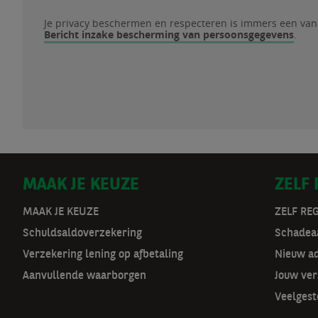
Je privacy beschermen en respecteren is immers een van on
Bericht inzake bescherming van persoonsgegevens
.
Je privacy beschermen en respecteren is immers een 
D
MAAK JE KEUZE
ZELF
o
MAAK JE KEUZE
ZELF RE
Schuldsaldoverzekering
Schadeaa
o
Verzekering lening op afbetaling
Nieuw a
r
Aanvullende waarborgen
Jouw ver
m
Veelgest