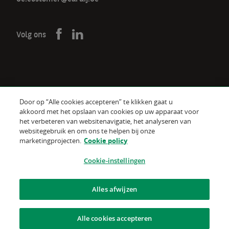
Volg ons
Door op “Alle cookies accepteren” te klikken gaat u
De verzekeraar voor een wereld
akkoord met het opslaan van cookies op uw apparaat voor
in verandering
het verbeteren van websitenavigatie, het analyseren van
websitegebruik en om ons te helpen bij onze
marketingprojecten.
Cookie policy
Gebruiksvoorwaarden van de website
Cookie policy
Cookie-instellingen
Juridische informatie
Alles afwijzen
Gegevensbescherming
Alle cookies accepteren