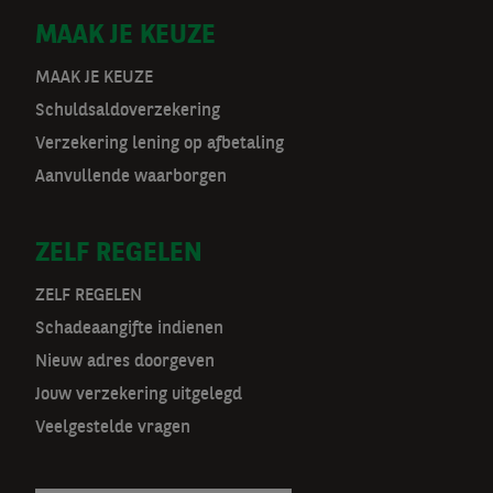
D
MAAK JE KEUZE
o
MAAK JE KEUZE
Schuldsaldoverzekering
o
Verzekering lening op afbetaling
r
Aanvullende waarborgen
m
ZELF REGELEN
a
t
ZELF REGELEN
Schadeaangifte indienen
n
Nieuw adres doorgeven
a
Jouw verzekering uitgelegd
v
Veelgestelde vragen