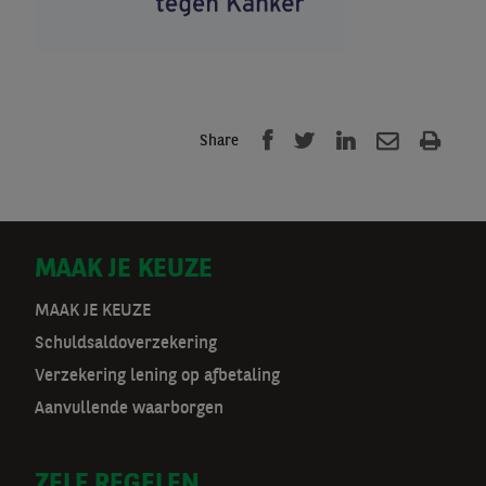
Share
D
MAAK JE KEUZE
o
MAAK JE KEUZE
Schuldsaldoverzekering
o
Verzekering lening op afbetaling
r
Aanvullende waarborgen
m
ZELF REGELEN