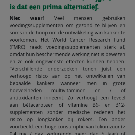
is dat een prima alternatief.
Niet waar!
Veel mensen gebruiken
voedingssupplementen om gezond te blijven en
soms in de hoop om de ontwikkeling van kanker te
voorkomen. Het World Cancer Research Fund
(FMRC) raadt voedingssupplementen sterk af,
omdat hun beschermende werking niet is bewezen
en ze ook ongewenste effecten kunnen hebben.
“Verschillende onderzoeken tonen juist een
verhoogd risico aan op het ontwikkelen van
bepaalde kankers wanneer men in grote
hoeveelheden multivitaminen en / of
antioxidanten inneemt. Zo verhoogt een teveel
aan bètacaroteen of vitamine B6- en B12-
supplementen zonder medische redenen het
risico op longkanker bij rokers. Een ander
voorbeeld: een hoge consumptie van foliumzuur (>
0,4 mg / dag gedurende meer dan 5 jaar) of