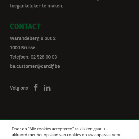
toegankelijker te maken.
CONTACT
Warandeberg 8 bus 2
1000 Brussel
Telefoon:
02 528 00 03
be.customer@cardif.be
Volg ons
Door op “Alle cookies accepteren” te klikken gaat u
De verzekeraar voor een wereld
akkoord met het opslaan van cookies op uw apparaat voor
in verandering