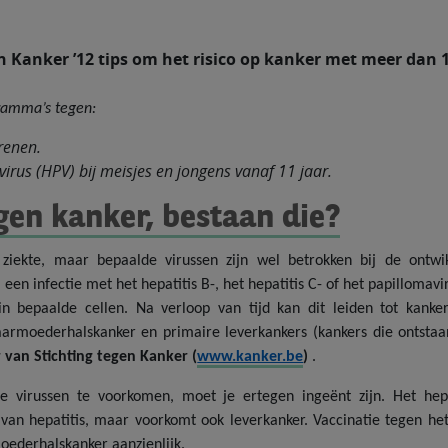
 Kanker ’12 tips om het risico op kanker met meer dan 1
ramma’s tegen:
renen.
rus (HPV) bij meisjes en jongens vanaf 11 jaar.
gen kanker, bestaan die?
 ziekte, maar bepaalde virussen zijn wel betrokken bij de ontwi
 infectie met het hepatitis B-, het hepatitis C- of het papillomavi
in bepaalde cellen. Na verloop van tijd kan dit leiden tot kanker
aarmoederhalskanker en primaire leverkankers (kankers die ontstaan
 van Stichting tegen Kanker (
www.kanker.be
)
.
virussen te voorkomen, moet je ertegen ingeënt zijn. Het hepa
van hepatitis, maar voorkomt ook leverkanker. Vaccinatie tegen h
oederhalskanker aanzienlijk.