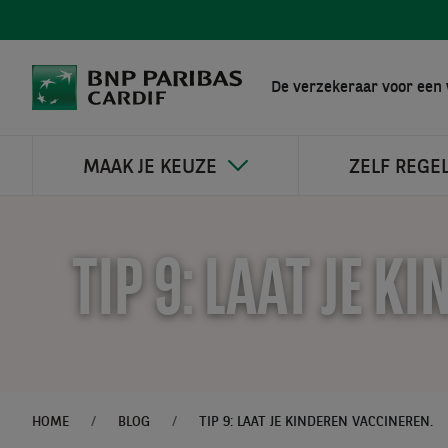
De verzekeraar voor een 
MAAK JE KEUZE
ZELF REGE
TIP 9: LAAT JE 
HOME
BLOG
TIP 9: LAAT JE KINDEREN VACCINEREN.