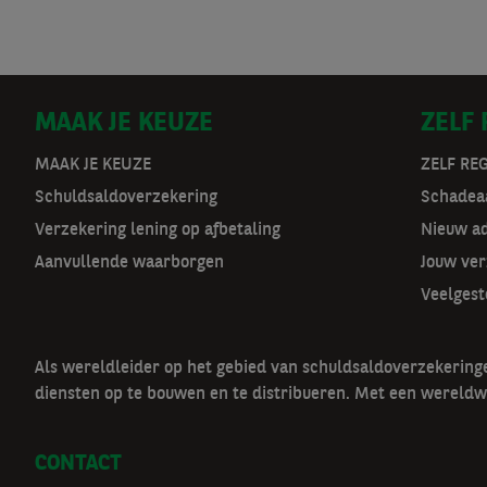
D
MAAK JE KEUZE
ZELF
o
MAAK JE KEUZE
ZELF RE
Schuldsaldoverzekering
Schadeaa
o
Verzekering lening op afbetaling
Nieuw a
r
Aanvullende waarborgen
Jouw ver
m
Veelgest
a
Als wereldleider op het gebied van schuldsaldoverzekerin
t
diensten op te bouwen en te distribueren. Met een wereldw
n
CONTACT
a