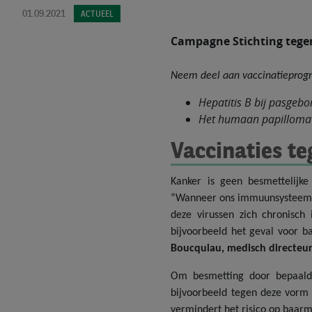
01.09.2021
ACTUEEL
Campagne Stichting tegen
Neem deel aan vaccinatieprog
Hepatitis B bij pasgebo
Het humaan papillomavi
Vaccinaties te
Kanker is geen besmettelijke
“Wanneer ons immuunsysteem een
deze virussen zich chronisch 
bijvoorbeeld het geval voor b
Boucquiau, medisch directeur
Om besmetting door bepaalde 
bijvoorbeeld tegen deze vorm 
vermindert het risico op baarm