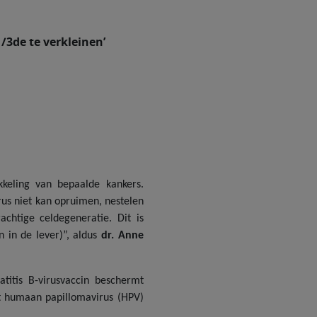
/3de te verkleinen’
kkeling van bepaalde kankers.
rus niet kan opruimen, nestelen
achtige celdegeneratie. Dit is
 in de lever)”, aldus
dr. Anne
titis B-virusvaccin beschermt
et humaan papillomavirus (HPV)