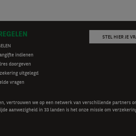
 REGELEN
STEL HIER JE V
GELEN
ngifte indienen
dres doorgeven
zekering uitgelegd
elde vragen
gen, vertrouwen we op een netwerk van verschillende partners 
ijde aanwezigheid in 33 landen is het onze missie om verzekerin