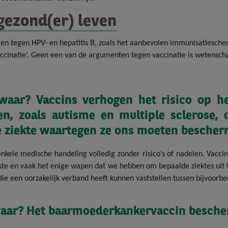
gezond(er) leven
eren tegen
HPV- en hepatitis B, zoals het aanbevolen immunisatieschem
i-vaccinatie’. Geen een van de argumenten tegen vaccinatie is wetensc
waar? Vaccins verhogen het risico op h
ten, zoals autisme en multiple sclerose,
 ziekte waartegen ze ons moeten bescher
enkele medische handeling volledig zonder risico’s of nadelen. Vaccin
este en vaak het enige wapen dat we hebben om bepaalde ziektes uit 
die een oorzakelijk verband heeft kunnen vaststellen tussen bijvoorbe
waar? Het baarmoederkankervaccin besche