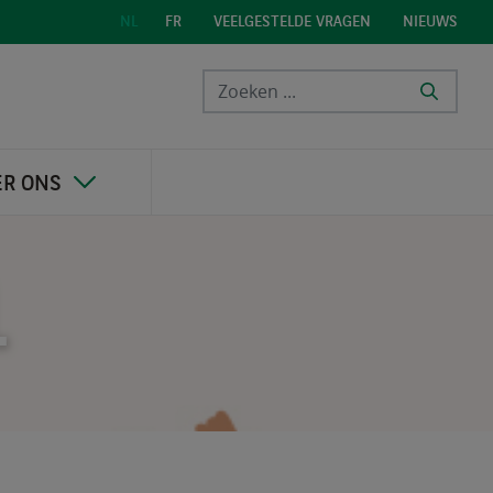
VEELGESTELDE VRAGEN
NIEUWS
NL
FR
ER ONS
.