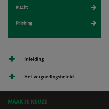
Klacht
Phishing
Inleiding
Het vergoedingsbeleid
D
MAAK JE KEUZE