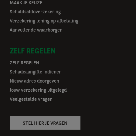
o
MAAK JE KEUZE
Schuldsaldoverzekering
o
Verzekering lening op afbetaling
r
Aanvullende waarborgen
m
ZELF REGELEN
a
t
ZELF REGELEN
Schadeaangifte indienen
n
Nieuw adres doorgeven
a
Jouw verzekering uitgelegd
v
Veelgestelde vragen
STEL HIER JE VRAGEN